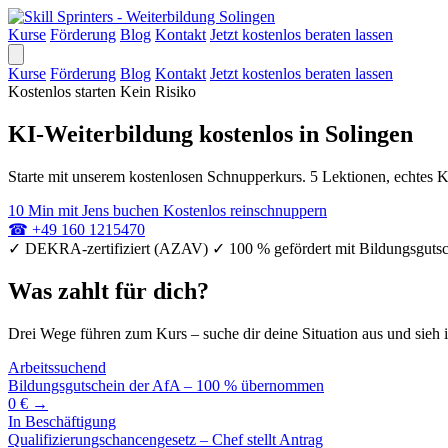
Kurse
Förderung
Blog
Kontakt
Jetzt kostenlos beraten lassen
Kurse
Förderung
Blog
Kontakt
Jetzt kostenlos beraten lassen
Kostenlos starten
Kein Risiko
KI-Weiterbildung kostenlos in Solingen
Starte mit unserem kostenlosen Schnupperkurs. 5 Lektionen, echtes K
10 Min mit Jens buchen
Kostenlos reinschnuppern
☎
+49 160 1215470
✓
DEKRA-zertifiziert (AZAV)
✓
100 % gefördert mit Bildungsguts
Was zahlt für dich?
Drei Wege führen zum Kurs – suche dir deine Situation aus und sieh i
Arbeitssuchend
Bildungsgutschein der AfA – 100 % übernommen
0 € →
In Beschäftigung
Qualifizierungschancengesetz – Chef stellt Antrag